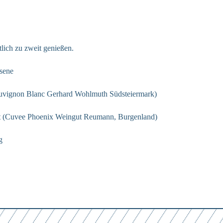
Abschicken
ich zu zweit genießen.
läre ich mich einverstanden mit den
Datenschutzbestimmungen
sene
uvignon Blanc Gerhard Wohlmuth Südsteiermark)
 (Cuvee Phoenix Weingut Reumann, Burgenland)
g