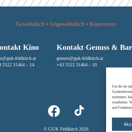
Gewöhnlich • Ungewöhnlich • Kontrovers
ontakt Kino
Kontakt Genuss & Ba
o@guk-feldkirch.at
genuss@guk-feldkirch.at
3 5522 31464 – 14
+43 5522 31464 – 10
Um dir ein op
Geräteinforma
zustimmst, kö
verarbeiten. 
und Funktione
Akz
© GUK Feldkirch 2026