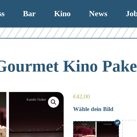
ss
Bar
Kino
News
Jo
Gourmet Kino Pake
€
42,00
Wähle dein Bild