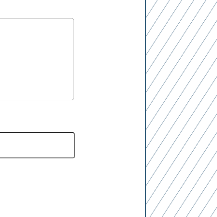
0
von 3