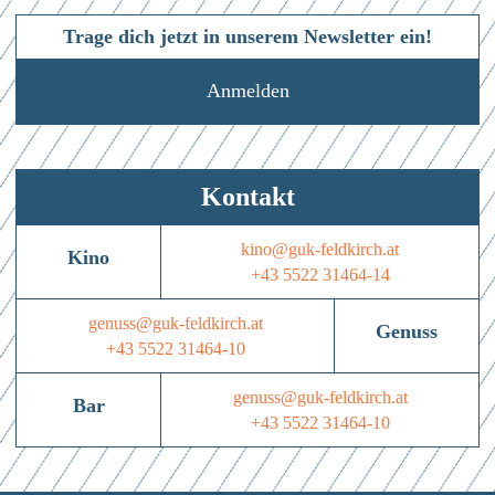
Trage dich jetzt in unserem Newsletter ein!
Anmelden
Kontakt
kino@guk-feldkirch.at
Kino
+43 5522 31464-14
genuss@guk-feldkirch.at
Genuss
+43 5522 31464-10
genuss@guk-feldkirch.at
Bar
+43 5522 31464-10
Anmelden
Hierher ziehen & fallen lassen
oder
Mit dem Absenden des Formulars erkläre ich mich einverstanden mit