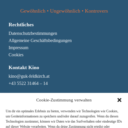
den
Datenschutzbestimmungen
Dateien auswählen
Abschicken
0
von 3
Abschicken
Gewöhnlich • Ungewöhnlich • Kontrovers
Mit dem Absenden des Formulars erkläre ich mich einverstanden mit
Abschicken
Rechtliches
Mit dem Absenden des Formulars erkläre ich mich einverstanden mit
den
Datenschutzbestimmungen
den
Datenschutzbestimmungen
Datenschutzbestimmungen
Mit dem Absenden des Formulars erkläre ich mich einverstanden mit
Allgemeine Geschäftsbedingungen
den
Datenschutzbestimmungen
Impressum
Cookies
Kontakt Kino
kino@guk-feldkirch.at
+43 5522 31464 – 14
Kontakt Genuss & Bar
Cookie-Zustimmung verwalten
genuss@guk-feldkirch.at
Um dir ein optimales Erlebnis zu bieten, verwenden wir Technologien wie Cookies,
+43 5522 31464 – 10
um Geräteinformationen zu speichern und/oder darauf zuzugreifen. Wenn du diesen
Technologien zustimmst, können wir Daten wie das Surfverhalten oder eindeutige IDs
Newsletter
auf dieser Website verarbeiten. Wenn du deine Zustimmung nicht erteilst oder