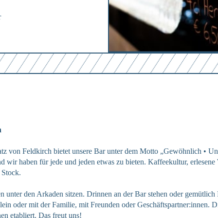
r
Anmelden
Abschicken
Abschicken
Hierher ziehen & fallen lassen
läre ich mich einverstanden mit den
Datenschutzbestimmungen
oder
Dateien auswählen
läre ich mich einverstanden mit den
Datenschutzbestimmungen
läre ich mich einverstanden mit den
Datenschutzbestimmungen
Abschicken
h
Platz von Feldkirch bietet unsere Bar unter dem Motto „Gewöhnlich • U
läre ich mich einverstanden mit den
Datenschutzbestimmungen
wir haben für jede und jeden etwas zu bieten. Kaffeekultur, erlesene W
 Stock.
n unter den Arkaden sitzen. Drinnen an der Bar stehen oder gemütlich
ein oder mit der Familie, mit Freunden oder Geschäftspartner:innen. D
n etabliert. Das freut uns!