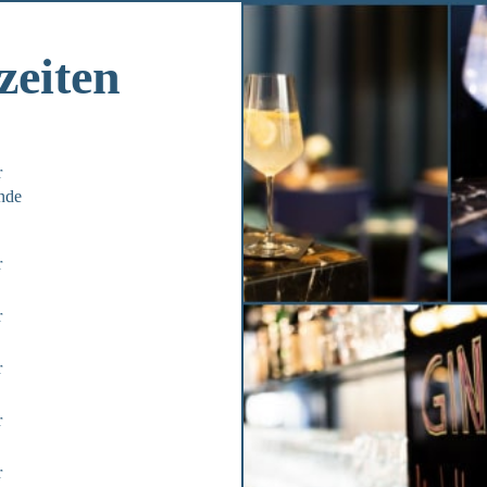
zeiten
hr
nde
r
r
r
r
r