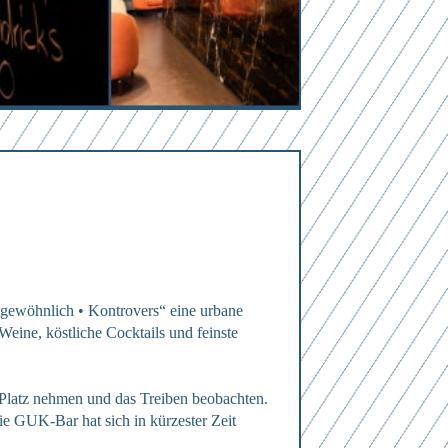
0
von 3
ngewöhnlich • Kontrovers“ eine urbane
eine, köstliche Cocktails und feinste
 Platz nehmen und das Treiben beobachten.
ie GUK-Bar hat sich in kürzester Zeit