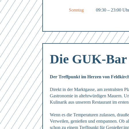
Sonntag
09:30 – 23:00 Uh
Mit dem Absenden des Formulars erk
Mit dem Absenden des Formulars erk
Die GUK-Bar
Mit dem Absenden des Formulars erk
Der Treffpunkt im Herzen von Feldkirc
Direkt in der Marktgasse, am zentralsten 
Mit dem Absenden des Formulars erk
Gastronomie in altehrwürdigen Mauern. Und 
Kulinarik aus unserem Restaurant im ersten
Wenn es die Temperaturen zulassen, drauße
Verweilen, genießen und entspannen. Ob all
schon zu einem Treffpunkt für Genießer:inne