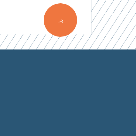
0
von 3