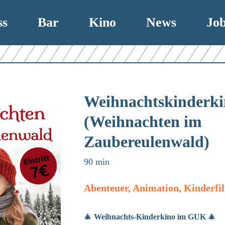
ss
Bar
Kino
News
Jo
Weihnachtskinderki
(Weihnachten im
Zaubereulenwald)
90 min
Abenteuer, Animation, Kinderfi
🎄
Weihnachts-Kinderkino im GUK
🎄