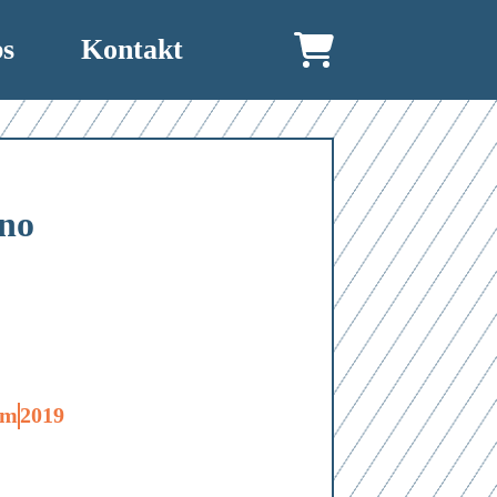
bs
Kontakt
no
lm
2019