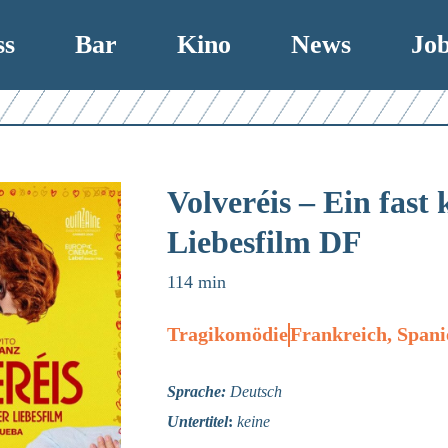
ss
Bar
Kino
News
Jo
Volveréis – Ein fast 
Liebesfilm DF
114 min
Tragikomödie
Frankreich, Spani
Sprache:
Deutsch
Untertitel
:
keine