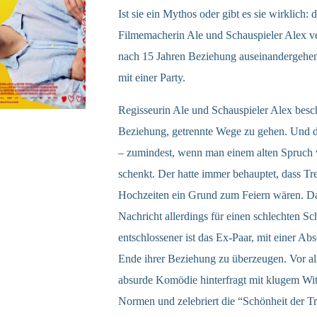
Ist sie ein Mythos oder gibt es sie wirklich
Filmemacherin Ale und Schauspieler Alex ve
nach 15 Jahren Beziehung auseinandergehen
mit einer Party.
Regisseurin Ale und Schauspieler Alex besc
Beziehung, getrennte Wege zu gehen. Und d
– zumindest, wenn man einem alten Spruch 
schenkt. Der hatte immer behauptet, dass T
Hochzeiten ein Grund zum Feiern wären. Da
Nachricht allerdings für einen schlechten S
entschlossener ist das Ex-Paar, mit einer Ab
Ende ihrer Beziehung zu überzeugen. Vor all
absurde Komödie hinterfragt mit klugem Witz
Normen und zelebriert die “Schönheit der T