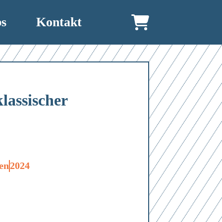
bs
Kontakt
klassischer
en
2024