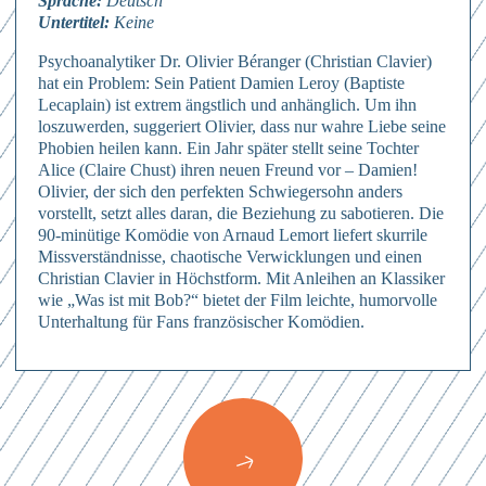
Sprache:
Deutsch
Untertitel:
Keine
Psychoanalytiker Dr. Olivier Béranger (Christian Clavier)
hat ein Problem: Sein Patient Damien Leroy (Baptiste
Lecaplain) ist extrem ängstlich und anhänglich. Um ihn
loszuwerden, suggeriert Olivier, dass nur wahre Liebe seine
Phobien heilen kann. Ein Jahr später stellt seine Tochter
Alice (Claire Chust) ihren neuen Freund vor – Damien!
Olivier, der sich den perfekten Schwiegersohn anders
vorstellt, setzt alles daran, die Beziehung zu sabotieren. Die
90-minütige Komödie von Arnaud Lemort liefert skurrile
Anmelden
Missverständnisse, chaotische Verwicklungen und einen
Christian Clavier in Höchstform. Mit Anleihen an Klassiker
Hierher ziehen & fallen lassen
wie „Was ist mit Bob?“ bietet der Film leichte, humorvolle
oder
Mit dem Absenden des Formulars erkläre ich mich einverstanden mit
Unterhaltung für Fans französischer Komödien.
den
Datenschutzbestimmungen
Dateien auswählen
Abschicken
0
von 3
Abschicken
Mit dem Absenden des Formulars erkläre ich mich einverstanden mit
Abschicken
Mit dem Absenden des Formulars erkläre ich mich einverstanden mit
den
Datenschutzbestimmungen
den
Datenschutzbestimmungen
Mit dem Absenden des Formulars erkläre ich mich einverstanden mit