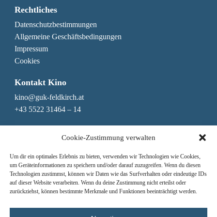
Rechtliches
Datenschutzbestimmungen
Allgemeine Geschäftsbedingungen
Impressum
Cookies
Kontakt Kino
kino@guk-feldkirch.at
+43 5522 31464 – 14
Kontakt Genuss & Bar
Cookie-Zustimmung verwalten
genuss@guk-feldkirch.at
Um dir ein optimales Erlebnis zu bieten, verwenden wir Technologien wie Cookies,
+43 5522 31464 – 10
um Geräteinformationen zu speichern und/oder darauf zuzugreifen. Wenn du diesen
Technologien zustimmst, können wir Daten wie das Surfverhalten oder eindeutige IDs
Newsletter
auf dieser Website verarbeiten. Wenn du deine Zustimmung nicht erteilst oder
zurückziehst, können bestimmte Merkmale und Funktionen beeinträchtigt werden.
Nichts mehr verpassen!
Hier zum Newsletter anmelden