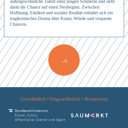
außergewöhnliche Talent einer jungen Schülerin und sieht
darin die Chance auf einen Neubeginn. Zwischen
Hoffnung, Eitelkeit und sozialer Realität entfaltet sich ein
tragikomisches Drama über Kunst, Würde und verpasste
Chancen.
Anmelden
Hierher ziehen & fallen lassen
oder
Mit dem Absenden des Formulars erkläre ich mich einverstanden mit
den
Datenschutzbestimmungen
Dateien auswählen
Abschicken
0
von 3
Abschicken
Mit dem Absenden des Formulars erkläre ich mich einverstanden mit
Abschicken
Mit dem Absenden des Formulars erkläre ich mich einverstanden mit
den
Datenschutzbestimmungen
den
Datenschutzbestimmungen
Mit dem Absenden des Formulars erkläre ich mich einverstanden mit
Gewöhnlich • Ungewöhnlich • Kontrovers
den
Datenschutzbestimmungen