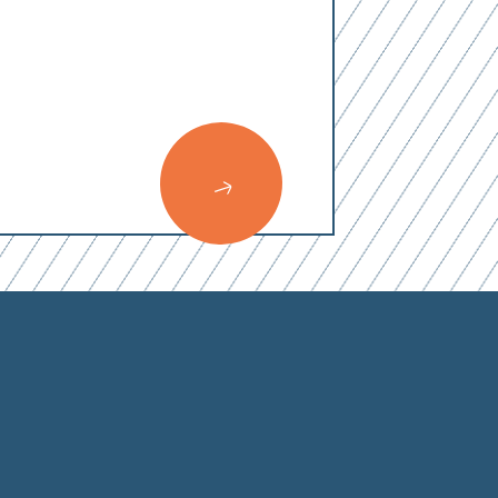
0
von 3