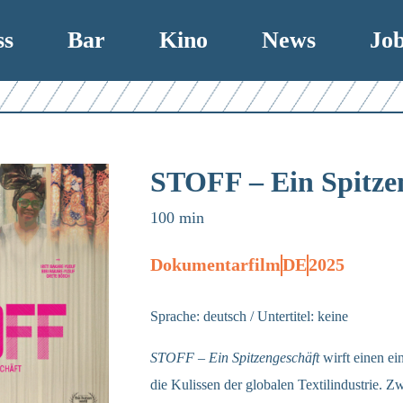
ss
Bar
Kino
News
Jo
STOFF – Ein Spitze
100 min
Dokumentarfilm
DE
2025
Sprache: deutsch / Untertitel: keine
STOFF – Ein Spitzengeschäft
wirft einen ei
die Kulissen der globalen Textilindustrie.