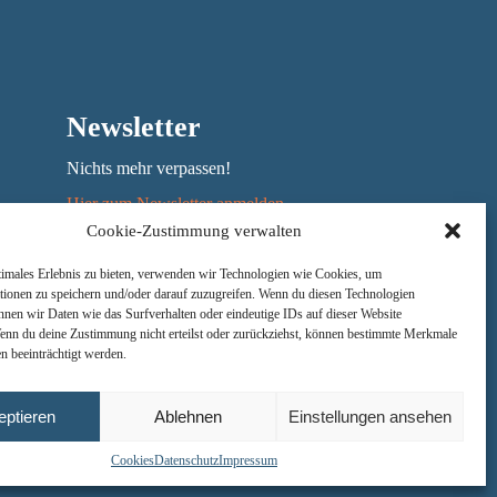
r
Newsletter
Nichts mehr verpassen!
Hier zum Newsletter anmelden
Cookie-Zustimmung verwalten
Jede Woche das Mittagsmenü erhalten
timales Erlebnis zu bieten, verwenden wir Technologien wie Cookies, um
tionen zu speichern und/oder darauf zuzugreifen. Wenn du diesen Technologien
nnen wir Daten wie das Surfverhalten oder eindeutige IDs auf dieser Website
Wenn du deine Zustimmung nicht erteilst oder zurückziehst, können bestimmte Merkmale
n beeinträchtigt werden.
eptieren
Ablehnen
Einstellungen ansehen
Cookies
Datenschutz
Impressum