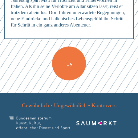
Jahrelang spart Matt für Hochzeit und Flitterwochen in
Italien. Als ihn seine Verlobte am Altar sitzen lässt, reist er
trotzdem allein los. Dort führen unerwartete Begegnungen,
neue Eindrücke und italienisches Lebensgefühl ihn Schritt
für Schritt in ein ganz anderes Abenteuer.
Anmelden
Hierher ziehen & fallen lassen
oder
Mit dem Absenden des Formulars erkläre ich mich einverstanden mit
den
Datenschutzbestimmungen
Dateien auswählen
Abschicken
0
von 3
Abschicken
Mit dem Absenden des Formulars erkläre ich mich einverstanden mit
Abschicken
Mit dem Absenden des Formulars erkläre ich mich einverstanden mit
den
Datenschutzbestimmungen
den
Datenschutzbestimmungen
Mit dem Absenden des Formulars erkläre ich mich einverstanden mit
Gewöhnlich • Ungewöhnlich • Kontrovers
den
Datenschutzbestimmungen