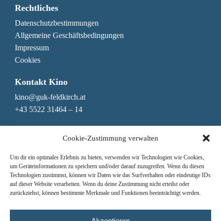
Rechtliches
Datenschutzbestimmungen
Allgemeine Geschäftsbedingungen
Impressum
Cookies
Kontakt Kino
kino@guk-feldkirch.at
+43 5522 31464 – 14
Kontakt Genuss & Bar
Cookie-Zustimmung verwalten
genuss@guk-feldkirch.at
Um dir ein optimales Erlebnis zu bieten, verwenden wir Technologien wie Cookies,
+43 5522 31464 – 10
um Geräteinformationen zu speichern und/oder darauf zuzugreifen. Wenn du diesen
Technologien zustimmst, können wir Daten wie das Surfverhalten oder eindeutige IDs
Newsletter
auf dieser Website verarbeiten. Wenn du deine Zustimmung nicht erteilst oder
zurückziehst, können bestimmte Merkmale und Funktionen beeinträchtigt werden.
Nichts mehr verpassen!
Hier zum Newsletter anmelden
Jede Woche das Mittagsmenü erhalten
Akzeptieren