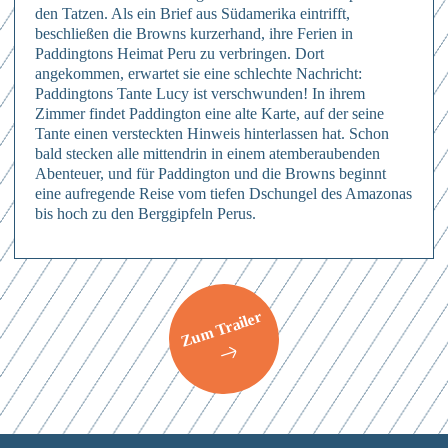
den Tatzen. Als ein Brief aus Südamerika eintrifft,
beschließen die Browns kurzerhand, ihre Ferien in
Paddingtons Heimat Peru zu verbringen. Dort
angekommen, erwartet sie eine schlechte Nachricht:
Paddingtons Tante Lucy ist verschwunden! In ihrem
Zimmer findet Paddington eine alte Karte, auf der seine
Tante einen versteckten Hinweis hinterlassen hat. Schon
bald stecken alle mittendrin in einem atemberaubenden
Abenteuer, und für Paddington und die Browns beginnt
Anmelden
eine aufregende Reise vom tiefen Dschungel des Amazonas
bis hoch zu den Berggipfeln Perus.
Hierher ziehen & fallen lassen
oder
Mit dem Absenden des Formulars erkläre ich mich einverstanden mit
den
Datenschutzbestimmungen
Dateien auswählen
Abschicken
0
von 3
Abschicken
Zum Trailer
Mit dem Absenden des Formulars erkläre ich mich einverstanden mit
Abschicken
Mit dem Absenden des Formulars erkläre ich mich einverstanden mit
den
Datenschutzbestimmungen
den
Datenschutzbestimmungen
Mit dem Absenden des Formulars erkläre ich mich einverstanden mit
den
Datenschutzbestimmungen