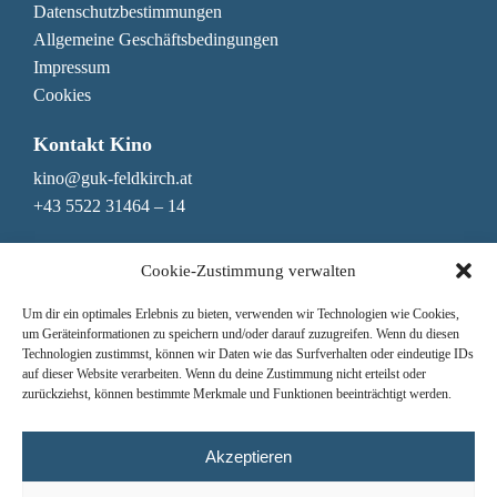
Datenschutzbestimmungen
Allgemeine Geschäftsbedingungen
Impressum
Cookies
Kontakt Kino
kino@guk-feldkirch.at
+43 5522 31464 – 14
Kontakt Genuss & Bar
Cookie-Zustimmung verwalten
genuss@guk-feldkirch.at
Um dir ein optimales Erlebnis zu bieten, verwenden wir Technologien wie Cookies,
+43 5522 31464 – 10
um Geräteinformationen zu speichern und/oder darauf zuzugreifen. Wenn du diesen
Technologien zustimmst, können wir Daten wie das Surfverhalten oder eindeutige IDs
Newsletter
auf dieser Website verarbeiten. Wenn du deine Zustimmung nicht erteilst oder
zurückziehst, können bestimmte Merkmale und Funktionen beeinträchtigt werden.
Nichts mehr verpassen!
Hier zum Newsletter anmelden
Jede Woche das Mittagsmenü erhalten
Akzeptieren