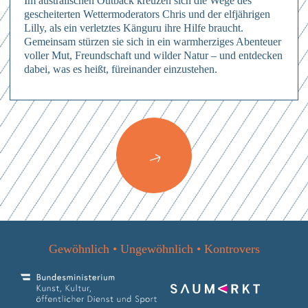
Im australischen Outback kreuzen sich die Wege des
gescheiterten Wettermoderators Chris und der elfjährigen
Lilly, als ein verletztes Känguru ihre Hilfe braucht.
Gemeinsam stürzen sie sich in ein warmherziges Abenteuer
voller Mut, Freundschaft und wilder Natur – und entdecken
dabei, was es heißt, füreinander einzustehen.
Anmelden
Hierher ziehen & fallen lassen
oder
Mit dem Absenden des Formulars erkläre ich mich einverstanden mit
den
Datenschutzbestimmungen
Dateien auswählen
Abschicken
0
von 3
Abschicken
Mit dem Absenden des Formulars erkläre ich mich einverstanden mit
Abschicken
Mit dem Absenden des Formulars erkläre ich mich einverstanden mit
den
Datenschutzbestimmungen
den
Datenschutzbestimmungen
Mit dem Absenden des Formulars erkläre ich mich einverstanden mit
den
Datenschutzbestimmungen
Gewöhnlich • Ungewöhnlich • Kontrovers