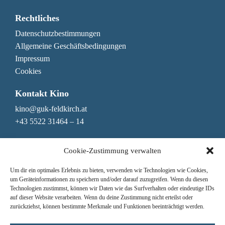
Rechtliches
Datenschutzbestimmungen
Allgemeine Geschäftsbedingungen
Impressum
Cookies
Kontakt Kino
kino@guk-feldkirch.at
+43 5522 31464 – 14
Kontakt Genuss & Bar
Cookie-Zustimmung verwalten
genuss@guk-feldkirch.at
Um dir ein optimales Erlebnis zu bieten, verwenden wir Technologien wie Cookies,
+43 5522 31464 – 10
um Geräteinformationen zu speichern und/oder darauf zuzugreifen. Wenn du diesen
Technologien zustimmst, können wir Daten wie das Surfverhalten oder eindeutige IDs
Newsletter
auf dieser Website verarbeiten. Wenn du deine Zustimmung nicht erteilst oder
zurückziehst, können bestimmte Merkmale und Funktionen beeinträchtigt werden.
Nichts mehr verpassen!
Hier zum Newsletter anmelden