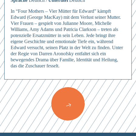
Sprache
Deutsch /
Untertitel
Deutsch
In “Four Mothers – Vier Mütter für Edward” kämpft
Edward (George MacKay) mit dem Verlust seiner Mutter.
Vier Frauen – gespielt von Julianne Moore, Michelle
Williams, Amy Adams und Patricia Clarkson – treten als
potenzielle Ersatzmütter in sein Leben. Jede bringt ihre
eigene Geschichte und emotionale Tiefe ein, während
Edward versucht, seinen Platz in der Welt zu finden. Unter
der Regie von Darren Aronofsky entfaltet sich ein
Anmelden
bewegendes Drama über Familie, Identität und Heilung,
das die Zuschauer fesselt.
Hierher ziehen & fallen lassen
oder
Mit dem Absenden des Formulars erkläre ich mich einverstanden mit
den
Datenschutzbestimmungen
Dateien auswählen
Abschicken
0
von 3
Abschicken
Mit dem Absenden des Formulars erkläre ich mich einverstanden mit
Abschicken
Mit dem Absenden des Formulars erkläre ich mich einverstanden mit
den
Datenschutzbestimmungen
den
Datenschutzbestimmungen
Mit dem Absenden des Formulars erkläre ich mich einverstanden mit
den
Datenschutzbestimmungen