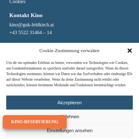
Cookies
Kontakt Kino
kino@guk-feldkirch.at
+43 5522 31464 – 14
Kontakt Genuss & Bar
Cookie-Zustimmung verwalten
genuss@guk-feldkirch.at
Um dir ein optimales Erlebnis zu bieten, verwenden wir Technologien wie Cookies,
+43 5522 31464 – 10
um Geräteinformationen zu speichern und/oder darauf zuzugreifen. Wenn du diesen
Technologien zustimmst, können wir Daten wie das Surfverhalten oder eindeutige IDs
Newsletter
auf dieser Website verarbeiten. Wenn du deine Zustimmung nicht erteilst oder
zurückziehst, können bestimmte Merkmale und Funktionen beeinträchtigt werden.
Nichts mehr verpassen!
Hier zum Newsletter anmelden
Jede Woche das Mittagsmenü erhalten
Akzeptieren
Ablehnen
KINO-RESERVIERUNG
Einstellungen ansehen
© GUK Feldkirch 2026