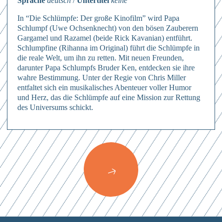
Sprache
deutsch
/
Untertitel
keine
In “Die Schlümpfe: Der große Kinofilm” wird Papa
Schlumpf (Uwe Ochsenknecht) von den bösen Zauberern
Gargamel und Razamel (beide Rick Kavanian) entführt.
Schlumpfine (Rihanna im Original) führt die Schlümpfe in
die reale Welt, um ihn zu retten. Mit neuen Freunden,
darunter Papa Schlumpfs Bruder Ken, entdecken sie ihre
wahre Bestimmung. Unter der Regie von Chris Miller
entfaltet sich ein musikalisches Abenteuer voller Humor
Anmelden
und Herz, das die Schlümpfe auf eine Mission zur Rettung
des Universums schickt.
Hierher ziehen & fallen lassen
oder
Mit dem Absenden des Formulars erkläre ich mich einverstanden mit
den
Datenschutzbestimmungen
Dateien auswählen
Abschicken
0
von 3
Abschicken
Mit dem Absenden des Formulars erkläre ich mich einverstanden mit
Abschicken
Mit dem Absenden des Formulars erkläre ich mich einverstanden mit
den
Datenschutzbestimmungen
den
Datenschutzbestimmungen
Mit dem Absenden des Formulars erkläre ich mich einverstanden mit
den
Datenschutzbestimmungen