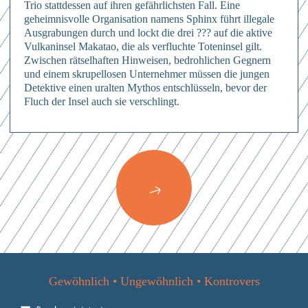
Trio stattdessen auf ihren gefährlichsten Fall. Eine
geheimnisvolle Organisation namens Sphinx führt illegale
Ausgrabungen durch und lockt die drei ??? auf die aktive
Vulkaninsel Makatao, die als verfluchte Toteninsel gilt.
Zwischen rätselhaften Hinweisen, bedrohlichen Gegnern
und einem skrupellosen Unternehmer müssen die jungen
Detektive einen uralten Mythos entschlüsseln, bevor der
Fluch der Insel auch sie verschlingt.
Anmelden
Hierher ziehen & fallen lassen
oder
Mit dem Absenden des Formulars erkläre ich mich einverstanden mit
den
Datenschutzbestimmungen
Dateien auswählen
Abschicken
0
von 3
Abschicken
Mit dem Absenden des Formulars erkläre ich mich einverstanden mit
Abschicken
Mit dem Absenden des Formulars erkläre ich mich einverstanden mit
den
Datenschutzbestimmungen
den
Datenschutzbestimmungen
Mit dem Absenden des Formulars erkläre ich mich einverstanden mit
den
Datenschutzbestimmungen
Gewöhnlich • Ungewöhnlich • Kontrovers