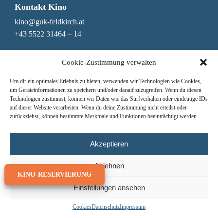
Kontakt Kino
kino@guk-feldkirch.at
+43 5522 31464 – 14
Kontakt Genuss & Bar
Cookie-Zustimmung verwalten
genuss@guk-feldkirch.at
Um dir ein optimales Erlebnis zu bieten, verwenden wir Technologien wie Cookies,
+43 5522 31464 – 10
um Geräteinformationen zu speichern und/oder darauf zuzugreifen. Wenn du diesen
Technologien zustimmst, können wir Daten wie das Surfverhalten oder eindeutige IDs
Newsletter
auf dieser Website verarbeiten. Wenn du deine Zustimmung nicht erteilst oder
zurückziehst, können bestimmte Merkmale und Funktionen beeinträchtigt werden.
Nichts mehr verpassen!
Hier zum Newsletter anmelden
Jede Woche das Mittagsmenü erhalten
Akzeptieren
Ablehnen
KINO-RESERVIERUNG
Einstellungen ansehen
© GUK Feldkirch 2026
Cookies
Datenschutz
Impressum