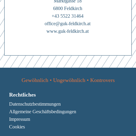
den
Datenschutzbestimmungen
Marktgasse 18
6800 Feldkirch
Mit dem Absenden des Formulars erkläre ich mich einverstanden mit
den
Datenschutzbestimmungen
+43 5522 31464
office@guk-feldkirch.at
www.guk-feldkirch.at
Gewöhnlich • Ungewöhnlich • Kontrovers
Rechtliches
Datenschutzbestimmungen
Allgemeine Geschäftsbedingungen
Impressum
Cookies