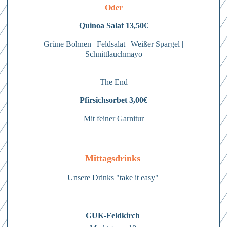
Oder
Quinoa Salat 13,50€
Grüne Bohnen | Feldsalat | Weißer Spargel |
Schnittlauchmayo
The End
Pfirsichsorbet 3,00€
Mit feiner Garnitur
Anmelden
Hierher ziehen & fallen lassen
Mittagsdrinks
oder
Mit dem Absenden des Formulars erkläre ich mich einverstanden mit
den
Datenschutzbestimmungen
Unsere Drinks "take it easy"
Dateien auswählen
Abschicken
0
von 3
Abschicken
Mit dem Absenden des Formulars erkläre ich mich einverstanden mit
Abschicken
GUK-Feldkirch
Mit dem Absenden des Formulars erkläre ich mich einverstanden mit
den
Datenschutzbestimmungen