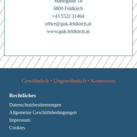
den
Datenschutzbestimmungen
Marktgasse 18
6800 Feldkirch
Mit dem Absenden des Formulars erkläre ich mich einverstanden mit
den
Datenschutzbestimmungen
+43 5522 31464
office@guk-feldkirch.at
www.guk-feldkirch.at
Gewöhnlich • Ungewöhnlich • Kontrovers
Rechtliches
Datenschutzbestimmungen
Allgemeine Geschäftsbedingungen
Impressum
Cookies