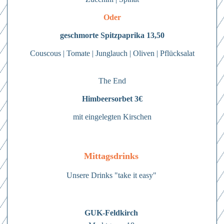
Oder
geschmorte Spitzpaprika 13,50
Couscous | Tomate | Junglauch | Oliven | Pflücksalat
The End
Himbeersorbet 3€
mit eingelegten Kirschen
Anmelden
Hierher ziehen & fallen lassen
Mittagsdrinks
oder
Mit dem Absenden des Formulars erkläre ich mich einverstanden mit
den
Datenschutzbestimmungen
Unsere Drinks "take it easy"
Dateien auswählen
Abschicken
0
von 3
Abschicken
Mit dem Absenden des Formulars erkläre ich mich einverstanden mit
Abschicken
GUK-Feldkirch
Mit dem Absenden des Formulars erkläre ich mich einverstanden mit
den
Datenschutzbestimmungen