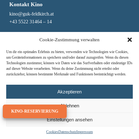
Kontakt Kino
kino@guk-feldkirch.at
+43 5522 31464 – 14
Kontakt Genuss & Bar
Cookie-Zustimmung verwalten
genuss@guk-feldkirch.at
Um dir ein optimales Erlebnis zu bieten, verwenden wir Technologien wie Cookies,
+43 5522 31464 – 10
um Geräteinformationen zu speichern und/oder darauf zuzugreifen. Wenn du diesen
Technologien zustimmst, können wir Daten wie das Surfverhalten oder eindeutige IDs
Newsletter
auf dieser Website verarbeiten. Wenn du deine Zustimmung nicht erteilst oder
zurückziehst, können bestimmte Merkmale und Funktionen beeinträchtigt werden.
Nichts mehr verpassen!
Hier zum Newsletter anmelden
Jede Woche das Mittagsmenü erhalten
Akzeptieren
Ablehnen
KINO-RESERVIERUNG
Einstellungen ansehen
© GUK Feldkirch 2026
Cookies
Datenschutz
Impressum