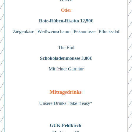
Oder
Rote-Rüben-Risotto 12,50€
Ziegenkäse | Weißweinschaum | Pekannüsse | Pflücksalat
The End
Schokoladenmousse 3,00€
Mit feiner Garnitur
Anmelden
Hierher ziehen & fallen lassen
Mittagsdrinks
oder
Mit dem Absenden des Formulars erkläre ich mich einverstanden mit
den
Datenschutzbestimmungen
Unsere Drinks "take it easy"
Dateien auswählen
Abschicken
0
von 3
Abschicken
Mit dem Absenden des Formulars erkläre ich mich einverstanden mit
Abschicken
GUK-Feldkirch
Mit dem Absenden des Formulars erkläre ich mich einverstanden mit
den
Datenschutzbestimmungen