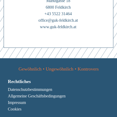
den
Datenschutzbestimmungen
Marktgasse 18
6800 Feldkirch
Mit dem Absenden des Formulars erkläre ich mich einverstanden mit
den
Datenschutzbestimmungen
+43 5522 31464
office@guk-feldkirch.at
www.guk-feldkirch.at
Gewöhnlich • Ungewöhnlich • Kontrovers
Rechtliches
Datenschutzbestimmungen
Allgemeine Geschäftsbedingungen
Impressum
Cookies