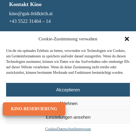
Kontakt Kino
kino@guk-feldkirch.at
+43 5522 31464 – 14
Kontakt Genuss & Bar
Cookie-Zustimmung verwalten
genuss@guk-feldkirch.at
Um dir ein optimales Erlebnis zu bieten, verwenden wir Technologien wie Cookies,
+43 5522 31464 – 10
um Geräteinformationen zu speichern und/oder darauf zuzugreifen. Wenn du diesen
Technologien zustimmst, können wir Daten wie das Surfverhalten oder eindeutige IDs
Newsletter
auf dieser Website verarbeiten. Wenn du deine Zustimmung nicht erteilst oder
zurückziehst, können bestimmte Merkmale und Funktionen beeinträchtigt werden.
Nichts mehr verpassen!
Hier zum Newsletter anmelden
Jede Woche das Mittagsmenü erhalten
Akzeptieren
Ablehnen
KINO-RESERVIERUNG
Einstellungen ansehen
© GUK Feldkirch 2026
Cookies
Datenschutz
Impressum