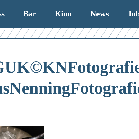
ss
Bar
Kino
News
Jo
GUK©KNFotografie
sNenningFotografi