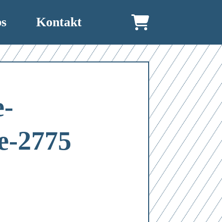
bs
Kontakt
-
e-2775